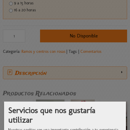
9 a 15 horas
16 a 20 horas
No Disponible
Categoría:
Ramos y centros con rosas
|
Tags:
|
Comentarios
Descripción
Productos Relacionados
Servicios que nos gustaría
utilizar
Nuestras cookies son una importante contribución a tu experiencia