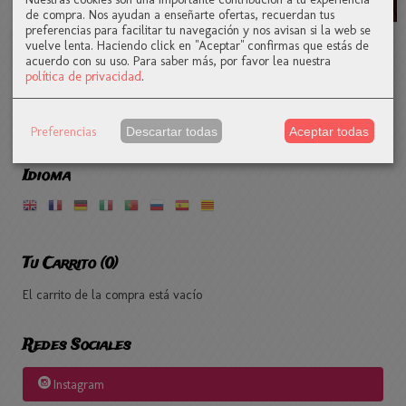
de compra. Nos ayudan a enseñarte ofertas, recuerdan tus
preferencias para facilitar tu navegación y nos avisan si la web se
Tejo
Rosa eterna
Picea
Ébano
vuelve lenta. Haciendo click en "Aceptar" confirmas que estás de
preservada
acuerdo con su uso.
Para saber más, por favor lea nuestra
46,00 €
33,00 €
48,00 €
47,50 €
política de privacidad
.
Preferencias
Descartar todas
Aceptar todas
Idioma
Tu Carrito (0)
El carrito de la compra está vacío
Redes Sociales
Instagram