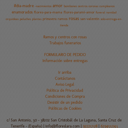
amor
#dia-madre
-nacimientos
bombones
centros
coronas
cumpleanos
enamorados
flores-para-mama
flores-parami-amor
funeral
navidad
rosas
ramos
san-valentin
primavera
orquideas
peluches
plantas
solo-entrega-en-
tienda
Ramos y centros con rosas
Trabajos funerarios
FORMULARIO DE PEDIDO
Información sobre entregas
Ir arriba
Contáctanos
Aviso Legal
Política de Privacidad
Condiciones de Compra
Desistir de un pedido
Políticas de Cookies
c/ San Antonio, 30 - 38202 San Cristobál de La Laguna, Santa Cruz de
Tenerife - (España) | info@floreslara.com |
922251318
|
629455043