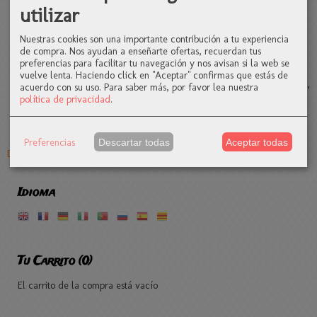
utilizar
siguiente plugin para el navegador disponible a través de este link:
http://tools.google.com/dlpage/gaoptout Más información acerca de
Nuestras cookies son una importante contribución a tu experiencia
los términos y condiciones de uso y política de privacidad en las
de compra. Nos ayudan a enseñarte ofertas, recuerdan tus
condiciones de uso de Google Analytics o en las condiciones
preferencias para facilitar tu navegación y nos avisan si la web se
generales de Google Analytics. Ten en cuenta que en esta página el
vuelve lenta. Haciendo click en "Aceptar" confirmas que estás de
código de Google Analytics incluye la etiqueta “gat._anonymizeIp();”,
acuerdo con su uso.
Para saber más, por favor lea nuestra
política de privacidad
.
que asegura la recolección de direcciones IP de manera anónima
(máscara de IP).
Preferencias
Descartar todas
Aceptar todas
Descargar a PDF
Idioma
Tu Carrito (0)
El carrito de la compra está vacío