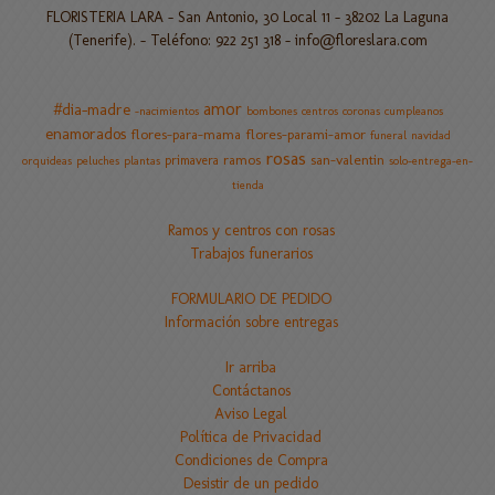
FLORISTERIA LARA - San Antonio, 30 Local 11 - 38202 La Laguna
(Tenerife). - Teléfono: 922 251 318 -
info@floreslara.com
amor
#dia-madre
-nacimientos
bombones
centros
coronas
cumpleanos
enamorados
flores-para-mama
flores-parami-amor
funeral
navidad
rosas
ramos
san-valentin
primavera
orquideas
peluches
plantas
solo-entrega-en-
tienda
Ramos y centros con rosas
Trabajos funerarios
FORMULARIO DE PEDIDO
Información sobre entregas
Ir arriba
Contáctanos
Aviso Legal
Política de Privacidad
Condiciones de Compra
Desistir de un pedido