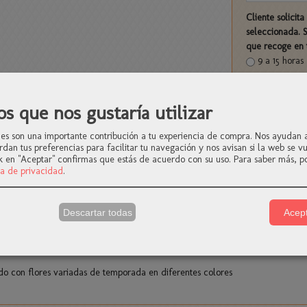
Cliente solicit
seleccionada. 
que recoge en
9 a 15 horas
16 a 20 hora
os que nos gustaría utilizar
ies son una importante contribución a tu experiencia de compra. Nos ayudan 
rdan tus preferencias para facilitar tu navegación y nos avisan si la web se vu
k en "Aceptar" confirmas que estás de acuerdo con su uso.
Para saber más, po
ca de privacidad
.
y plantas naturales
|
Tags:
centros
-nacimientos
flores-para-mama
#dia-mad
Descartar todas
Acept
ÓN
o con flores variadas de temporada en diferentes colores