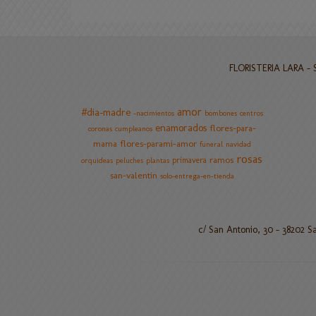
FLORISTERIA LARA - Sa
amor
#dia-madre
-nacimientos
bombones
centros
enamorados
flores-para-
coronas
cumpleanos
mama
flores-parami-amor
funeral
navidad
rosas
ramos
primavera
orquideas
peluches
plantas
san-valentin
solo-entrega-en-tienda
c/ San Antonio, 30 - 38202 S