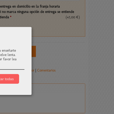
a entrega en domicilio en la franja horaria
Si no marca ninguna opción de entrega se entiende
 tienda
*
(+7,00 €)
s
a enseñarte
Añadir a Carrito
elve lenta.
r favor lea
re
flores-parami-amor
|
Comentarios
ar todas