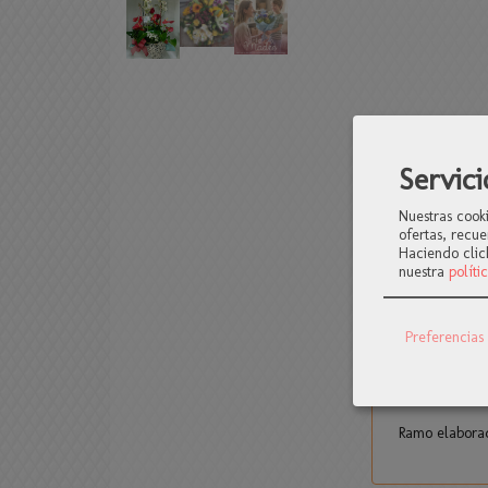
Servici
Nuestras cook
ofertas, recue
Haciendo clic
nuestra
políti
Categoría:
Flores 
Preferencias
DESCRIPCI
Ramo elaborad