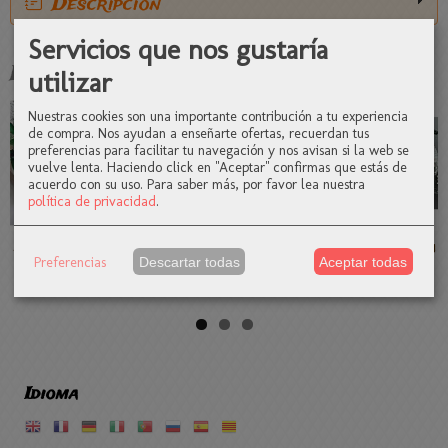
Descripción
Servicios que nos gustaría
Productos Relacionados
utilizar
Nuestras cookies son una importante contribución a tu experiencia
de compra. Nos ayudan a enseñarte ofertas, recuerdan tus
preferencias para facilitar tu navegación y nos avisan si la web se
vuelve lenta. Haciendo click en "Aceptar" confirmas que estás de
acuerdo con su uso.
Para saber más, por favor lea nuestra
política de privacidad
.
Mensaje para
Caoba
Rosa eterna
Delicadeza
mamá
preservada
Preferencias
Descartar todas
Aceptar todas
35,00 €
41,00 €
48,00 €
47,50 €
Idioma