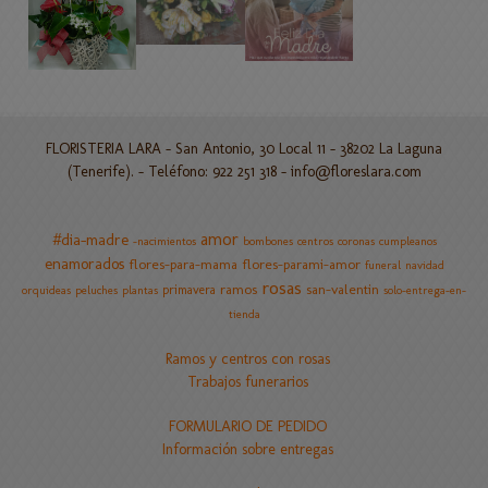
FLORISTERIA LARA - San Antonio, 30 Local 11 - 38202 La Laguna
(Tenerife). - Teléfono: 922 251 318 -
info@floreslara.com
amor
#dia-madre
-nacimientos
bombones
centros
coronas
cumpleanos
enamorados
flores-para-mama
flores-parami-amor
funeral
navidad
rosas
ramos
san-valentin
primavera
orquideas
peluches
plantas
solo-entrega-en-
tienda
Ramos y centros con rosas
Trabajos funerarios
FORMULARIO DE PEDIDO
Información sobre entregas